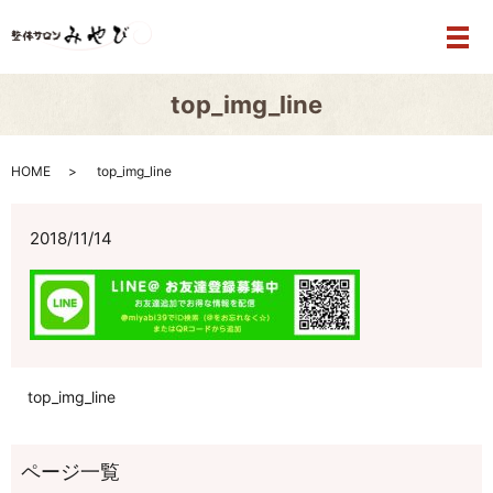
メ
top_img_line
HOME
top_img_line
2018/11/14
top_img_line