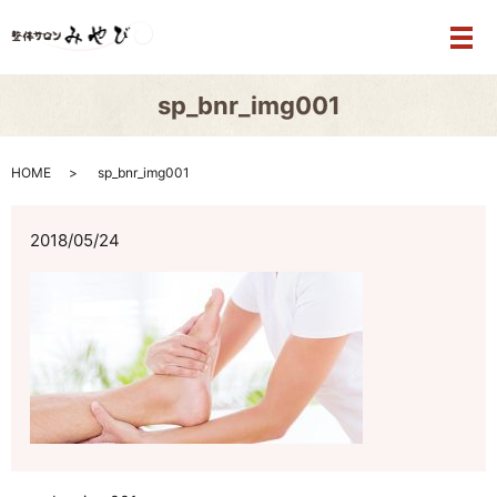
メ
sp_bnr_img001
HOME
sp_bnr_img001
2018/05/24