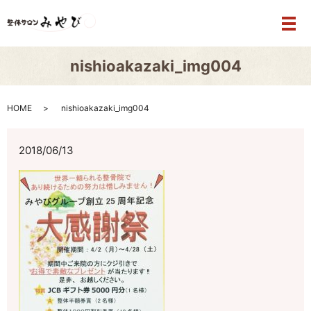
メ
nishioakazaki_img004
HOME
nishioakazaki_img004
2018/06/13