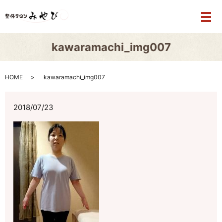
メ
kawaramachi_img007
HOME
kawaramachi_img007
2018/07/23