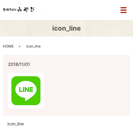
メ
icon_line
HOME
icon_line
2018/11/01
icon_line