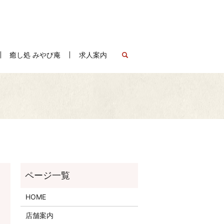
癒し処 みやび庵
求人案内
search
HOME
店舗案内