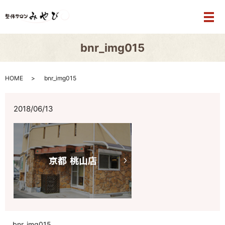
メ
bnr_img015
HOME
bnr_img015
2018/06/13
bnr_img015