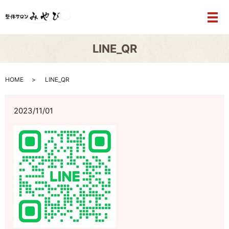
メ
LINE_QR
HOME
LINE_QR
2023/11/01