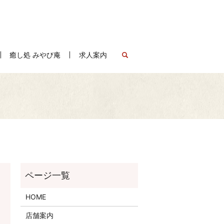
癒し処 みやび庵
求人案内
search
HOME
店舗案内