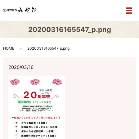
メ
20200316165547_p.png
HOME
20200316165547_p.png
2020/03/16